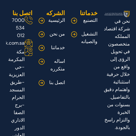
خدماتنا
الشركه
اتصل بنا
التصنيع
الرئيسية
7000
نحن في
534
شركة اقتصاد
التشغيل
من نحن
012
المملكه
والصيانه
adk.com.sa
متخصصون
خدماتنا
في تحويل
مكة
الرؤى إلى
المكرمة
اساله
واقع من
-حي
متكرره
خلال حرفية
العزيزية
استثنائية
-طريق
اتصل بنا
واهتمام دقيق
المسجد
بالتفاصيل.
الحرام
بسنوات من
-برج
الخبرة
الصفا
والتزام راسخ
الاداري
بالجودة.
الدور
العاشر