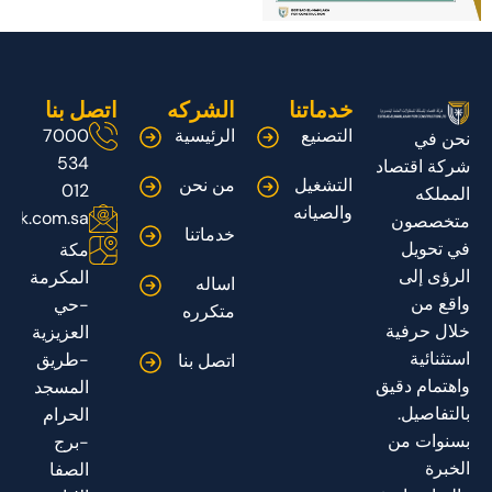
خدماتنا
الشركه
اتصل بنا
التصنيع
الرئيسية
7000
نحن في
534
شركة اقتصاد
التشغيل
من نحن
012
المملكه
والصيانه
adk.com.sa
متخصصون
خدماتنا
في تحويل
مكة
الرؤى إلى
المكرمة
اساله
واقع من
-حي
متكرره
خلال حرفية
العزيزية
استثنائية
-طريق
اتصل بنا
واهتمام دقيق
المسجد
بالتفاصيل.
الحرام
بسنوات من
-برج
الخبرة
الصفا