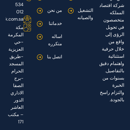
534
شركة اقتصاد
التشغيل
من نحن
012
المملكه
والصيانه
adk.com.sa
متخصصون
خدماتنا
في تحويل
مكة
الرؤى إلى
المكرمة
اساله
واقع من
-حي
متكرره
خلال حرفية
العزيزية
استثنائية
-طريق
اتصل بنا
واهتمام دقيق
المسجد
بالتفاصيل.
الحرام
بسنوات من
-برج
الخبرة
الصفا
والتزام راسخ
الاداري
بالجودة.
الدور
العاشر
– مكتب
171